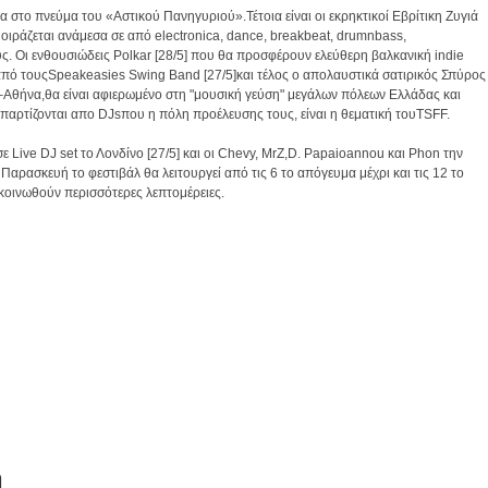
το πνεύμα του «Αστικού Πανηγυριού».Τέτοια είναι οι εκρηκτικοί Εβρίτικη Ζυγιά
μοιράζεται ανάμεσα σε από electronica, dance, breakbeat, drumnbass,
ς. Οι ενθουσιώδεις Polkar [28/5] που θα προσφέρουν ελεύθερη βαλκανική indie
 από τουςSpeakeasies Swing Band [27/5]και τέλος ο απολαυστικά σατιρικός Σπύρος
νο–Αθήνα,θα είναι αφιερωμένο στη "μουσική γεύση" μεγάλων πόλεων Ελλάδας και
ρας απαρτίζονται απο DJsπου η πόλη προέλευσης τους, είναι η θεματική τουTSFF.
 Live DJ set το Λονδίνο [27/5] και οι Chevy, MrZ,D. Papaioannou και Phon την
Παρασκευή το φεστιβάλ θα λειτουργεί από τις 6 το απόγευμα μέχρι και τις 12 το
ακοινωθούν περισσότερες λεπτομέρειες.
η