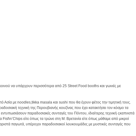
 κοινού να υπάρχουν περισσότερα από 25 Street Food booths και γωνιές με
ό Ασία με noodles,tikka masala και sushi που θα έχουν φέτος την τιμητική τους.
παραδοσιακή τεχνική της Περουβιανής κουζίνας που έχει κατακτήσει τον κόσμο τα
α εντυπωσιάσουν παραδοσιακές συνταγές του Πόντου, ιδιαίτερης τεχνική ςκαπνιστά
τα Fish́n’Chips είτε όπως τα τρώνε στη Μ. Βρετανία είτε όπως μάθαμε από μικροί
χταριστά παγωτά, υπέροχοι παραδοσιακοί λουκουμάδες με μυστικές συνταγές που