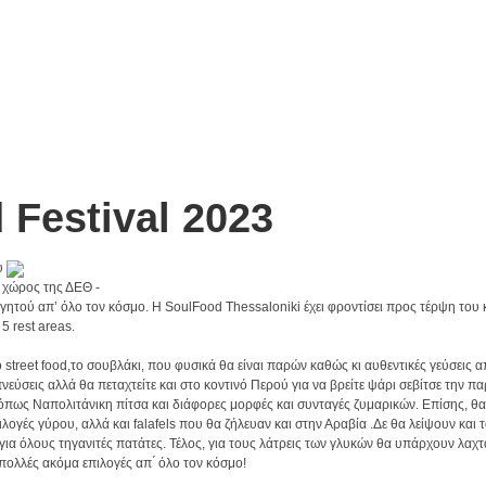
 Festival 2023
υ
ς χώρος της ΔΕΘ -
φαγητού απ’ όλο τον κόσμο. Η SoulFood Thessaloniki έχει φροντίσει προς τέρψη του
5 rest areas.
street food,το σουβλάκι, που φυσικά θα είναι παρών καθώς κι αυθεντικές γεύσεις απ
μπνεύσεις αλλά θα πεταχτείτε και στο κοντινό Περού για να βρείτε ψάρι σεβίτσε την 
 όπως Ναπολιτάνικη πίτσα και διάφορες μορφές και συνταγές ζυμαρικών. Επίσης, θ
λογές γύρου, αλλά και falafels που θα ζήλευαν και στην Αραβία .Δε θα λείψουν και 
για όλους τηγανιτές πατάτες. Τέλος, για τους λάτρεις των γλυκών θα υπάρχουν λα
 πολλές ακόμα επιλογές απ ́ όλο τον κόσμο!