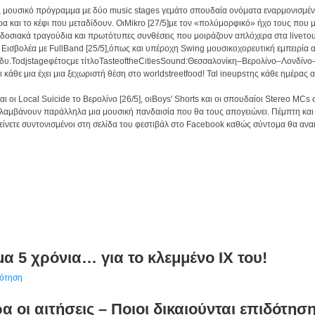
μουσικό πρόγραμμα με δύο music stages γεμάτο σπουδαία ονόματα εναρμονισμένα σ
ρα και το κέφι που μεταδίδουν. ΟιMikro [27/5]με τον «πολύμορφικό» ήχο τους που 
ραδοσιακά τραγούδια και πρωτότυπες συνθέσεις που μοιράζουν απλόχερα στα liveτου
ο Εισβολέα με FullBand [25/5],όπως και υπέροχη Swing μουσικοχορευτική εμπειρία
ο βράδυ.Τοdjstageφέτοςμε τίτλοTasteoftheCitiesSound:Θεσσαλονίκη–Βερολίνο–Λονδί
s και κάθε μια έχει μια ξεχωριστή θέση στο worldstreetfood! Ταl ineupsτης κάθε ημέ
 Local Suicide το Βερολίνο [26/5], οιBoys' Shorts και οι σπουδαίοι Stereo MCs σε
απολαμβάνουν παράλληλα μια μουσική πανδαισία που θα τους απογειώνει. Πέμπτη και 
 Μείνετε συντονισμένοι στη σελίδα του φεστιβάλ στο Facebook καθώς σύντομα θα αν
 5 χρόνια… για το κλεμμένο ΙΧ του!
 οι αιτήσεις – Ποιοι δικαιούνται επιδότησ