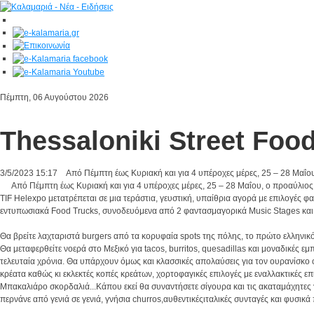
Πέμπτη, 06 Αυγούστου 2026
Thessaloniki Street Food
3/5/2023
15:17
Από Πέμπτη έως Κυριακή και για 4 υπέροχες μέρες, 25 – 28 Μαΐο
Από Πέμπτη έως Κυριακή και για 4 υπέροχες μέρες, 25 – 28 Μαΐου, ο προαύλιο
TIF Helexpo μετατρέπεται σε μια τεράστια, γευστική, υπαίθρια αγορά με επιλογές 
εντυπωσιακά Food Trucks, συνοδευόμενα από 2 φαντασμαγορικά Music Stages και 
Θα βρείτε λαχταριστά burgers από τα κορυφαία spots της πόλης, το πρώτο ελληνικό 
Θα μεταφερθείτε νοερά στο Μεξικό για tacos, burritos, quesadillas και μοναδικές ε
τελευταία χρόνια. Θα υπάρχουν όμως και κλασσικές απολαύσεις για τον ουρανίσκο
κρέατα καθώς κι εκλεκτές κοπές κρεάτων, χορτοφαγικές επιλογές με εναλλακτικές επι
Μπακαλιάρο σκορδαλιά...Κάπου εκεί θα συναντήσετε σίγουρα και τις ακαταμάχητες 
περνάνε από γενιά σε γενιά, γνήσια churros,αυθεντικέςιταλικές συνταγές και φυσικά