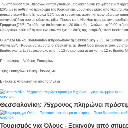
Την απόλαυση των υπέροχων αυτών γεύσεων θα ολοκληρώνει και φέτος ένα πλήρες 
[26/5 ]με το αυθεντικό ηχόχρωμα της θρακιώτικης μουσικής γεμάτο από γκάιντα, λύ
popκαιdisco.Η Band Entopica [26/5] με τη χορευτική, εκστατική φρενίτιδα από πα
πανηγυρτζίδικη pop με ελληνικές ρίζες. Παρών και ο Hip Hop ήχος με τον σπουδαί
Γραμμένος[28/5]. Το κάθε live θα ξεκινάει στις20.00και θα τελειώνει στις00.00τ
εξωτερικού. Κάθε πόλη που έχει επιλεγεί έχει τις δικές της ιστορικές street foodie
Οι Amaze Me και TheMounten εκπροσωπούν τη Θεσσαλονίκη [25/5], οι GummiHZ και οι
Αθήνα [28/5]. Καθώς θα γεύονται οι επισκέπτες τις street food επιλογές τους θα 
βράδυ, ενώ τα Σαββατοκύριακο από τις 12 το μεσημέρι μέχρι και τις 12 το βράδυ.
Προπώληση – Διάθεση Εισιτηρίων:
Τιμές Εισιτηρίων: Γενική Είσοδος: 4€
E -Tickets: Αποκλειστικά από το Viva.gr
Επόμενο
Προηγούμενο
5/8/2026
Θεσσαλονίκη: 75χρονος πληρώνει πρόστιμα
5/8/2026
Τουρισμός για Όλους - Ξεκινούν από σήμερα